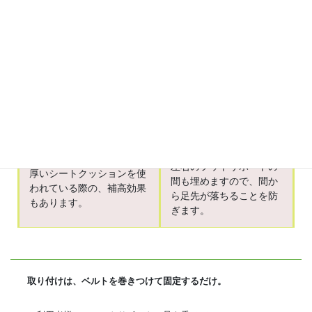
とを防ぎますので、思わぬ
足底全面がしっかりフッ
怪我や、圧迫・摩擦による
トサポートに付かない場
褥瘡などの皮膚障害も予防
合にも、優しく面で支え
します。
ることで、不安定さを低
浮腫や変形で、靴がはけな
減します。
い人には必須のアイテムで
す。
補高効果
落下防止
左右のフットサポートの
厚いシートクッションを使
間も埋めますので、間か
われている際の、補高効果
ら足先が落ちることを防
もあります。
ぎます。
取り付けは、ベルトを巻きつけて固定するだけ。